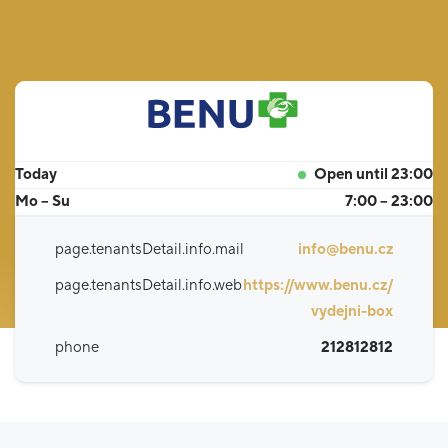
Today
Open until 23:00
Mo – Su
7:00 – 23:00
page.tenantsDetail.info.mail
info@benu.cz
page.tenantsDetail.info.web
https://www.benu.cz/
vydejni-box
phone
212812812