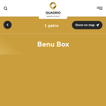
1.
Show on map
Benu Box