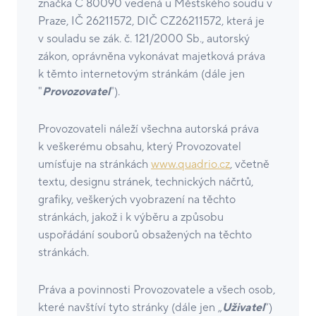
značka C 80090 vedená u Městského soudu v
Praze, IČ 26211572, DIČ CZ26211572, která je
v souladu se zák. č. 121/2000 Sb., autorský
zákon, oprávněna vykonávat majetková práva
k těmto internetovým stránkám (dále jen
"
Provozovatel
").
Provozovateli náleží všechna autorská práva
k veškerému obsahu, který Provozovatel
umísťuje na stránkách
www.quadrio.cz
, včetně
textu, designu stránek, technických náčrtů,
grafiky, veškerých vyobrazení na těchto
stránkách, jakož i k výběru a způsobu
uspořádání souborů obsažených na těchto
stránkách.
Práva a povinnosti Provozovatele a všech osob,
které navštíví tyto stránky (dále jen „
Uživatel
“)