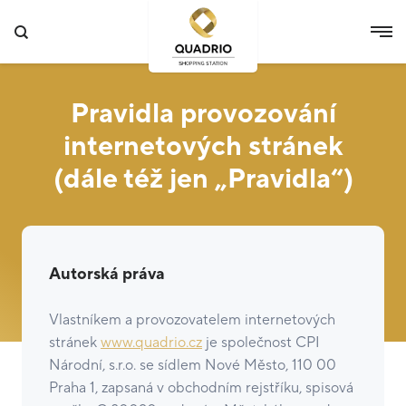
Pravidla provozování
internetových stránek
(dále též jen „Pravidla“)
Autorská práva
Vlastníkem a provozovatelem internetových
stránek
www.quadrio.cz
je společnost CPI
Národní, s.r.o. se sídlem Nové Město, 110 00
Praha 1, zapsaná v obchodním rejstříku, spisová