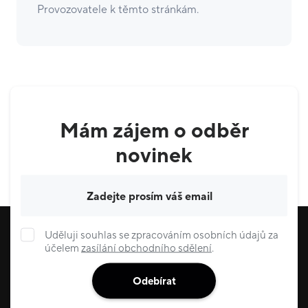
Provozovatele k těmto stránkám.
Mám zájem o odběr
novinek
Váš e-mail
Uděluji souhlas se zpracováním osobních údajů za
účelem
zasílání obchodního sdělení
.
Odebírat