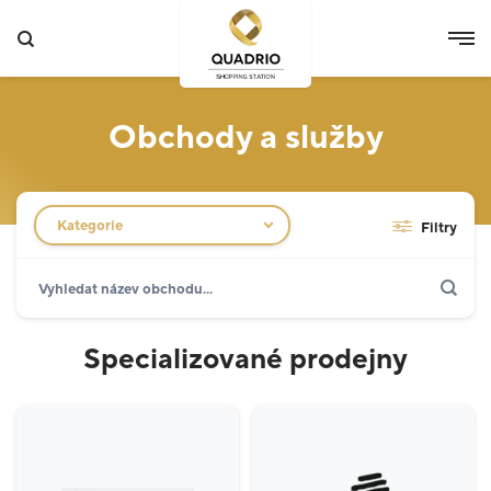
Obchody a služby
Filtr obchodů
Kategorie
Filtry
Hledat
Zobrazit jen akce
Specializované prodejny
12
Specializované prodejny
Potraviny
3
Móda
5
Ostatní
5