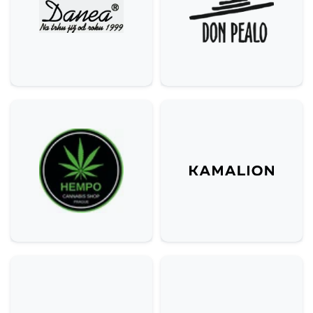
Krása & zdraví
9
Domácnost
3
Služby
6
Gastronomie & delikatesy
22