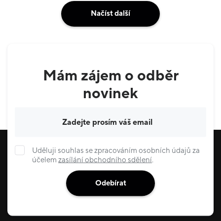
Načíst další
Mám zájem o odběr
novinek
Váš e-mail
Uděluji souhlas se zpracováním osobních údajů za
účelem
zasílání obchodního sdělení
.
Odebírat