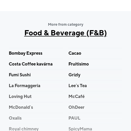
More from category
Food & Beverage (F&B)
Bombay Express
Cacao
Costa Coffee kavárna
Fruitisimo
Fumi Sushi
Grizly
La Formaggeria
Lee´s Tea
Loving Hut
McCafé
McDonald´s
OhDeer
Oxalis
PAUL
Royal chimney
SpicyMama