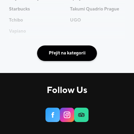
Starbucks
Takumi Quadrio Prague
Tchibo
UGO
Vapiano
Přejít na kategorii
Follow Us