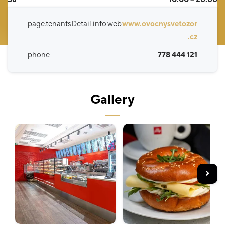
page.tenantsDetail.info.web
www.ovocnysvetozor
.cz
phone
778 444 121
Gallery