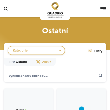
Ostatní
Filtr obchodů
Kategorie
Filtry
Filtr
Ostatní
Zrušit
Hledat
Zobrazit jen akce
Specializované prodejny
12
Potraviny
3
Móda
5