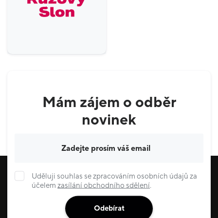
Mám zájem o odběr
novinek
Váš e-mail
Uděluji souhlas se zpracováním osobních údajů za
účelem
zasílání obchodního sdělení
.
Odebírat