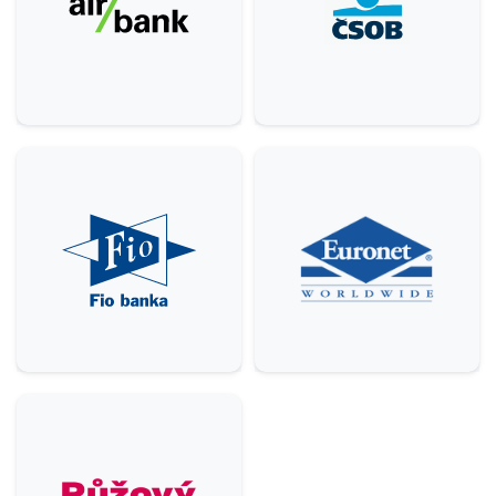
Ostatní
5
Krása & zdraví
9
Domácnost
3
Služby
6
Gastronomie & delikatesy
22