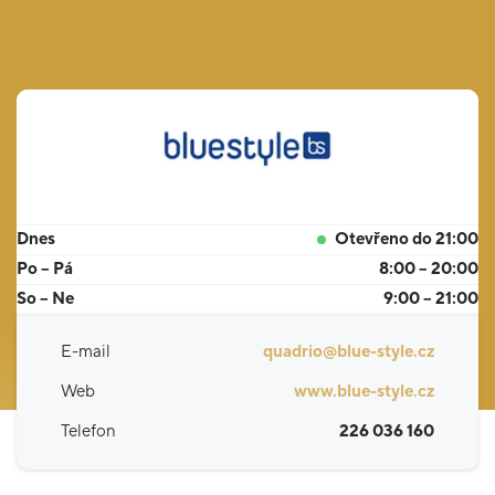
Dnes
Otevřeno do 21:00
Po – Pá
8:00 – 20:00
So – Ne
9:00 – 21:00
E-mail
quadrio@blue-style.cz
Web
www.blue-style.cz
Telefon
226 036 160