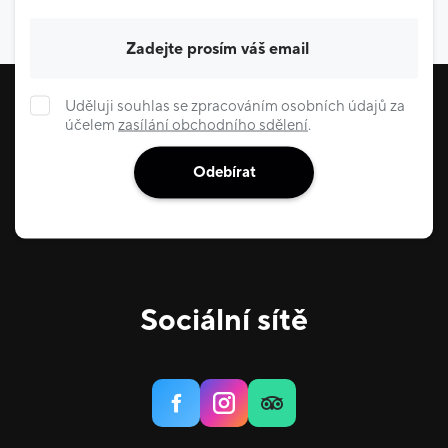
Váš e-mail
Uděluji souhlas se zpracováním osobních údajů za
účelem
zasílání obchodního sdělení
.
Odebírat
Sociální sítě