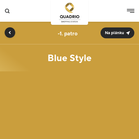
-1.
Na plánku
Blue Style