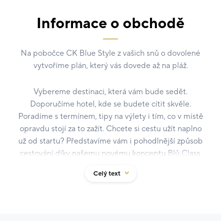
Informace o obchodě
Na pobočce CK Blue Style z vašich snů o dovolené
vytvoříme plán, který vás dovede až na pláž.
Vybereme destinaci, která vám bude sedět.
Doporučíme hotel, kde se budete cítit skvěle.
Poradíme s termínem, tipy na výlety i tím, co v místě
opravdu stojí za to zažít. Chcete si cestu užít naplno
už od startu? Představíme vám i pohodlnější způsob
cestování díky našemu novému konceptu Blů Class.
Celý text
Jsme největší samostatná česká cestovní kancelář s
téměř třicetiletou tradicí. Statisíce spokojených
klientů, 70 poboček po celé republice, více než 300
zaměstnanců, a především osobní přístup, na který se