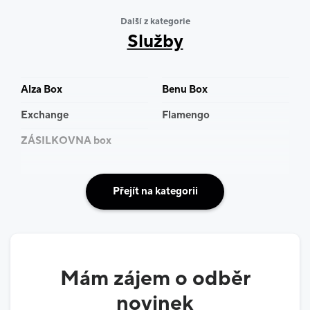
můžete spolehnout.
Další z kategorie
Služby
Každý rok přinášíme nové produkty i další vylepšení
služeb. Protože víme, že dovolená není jen pár dní
volna. Je to čas, na který se těšíte celý rok.
Alza Box
Benu Box
Samozřejmostí jsou tak nadstandardní služby v
Exchange
Flamengo
podobě privátních transferů či výletů na míru.
ZÁSILKOVNA box
CK Blue Style. Dovolenou pro vás děláme s láskou.
Přejít na kategorii
Mám zájem o odběr
novinek