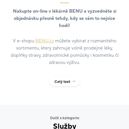
Nakupte on-line v lékárně BENU a vyzvedněte si
objednávku přesně tehdy, kdy se vám to nejvíce
hodí!
V e-shopu
BENU.cz
můžete vybírat z rozmanitého
sortimentu, který zahrnuje volně prodejné léky,
doplňky stravy, zdravotnické pomůcky i kosmetiku či
zdravou výživu.
Nadstandardní odborné služby a individuální přístup
Celý text
ke každému zákazníkovi jsou u nás samozřejmostí.
Zároveň se neustále
snažíme nabídnout ještě něco
dalšího navíc
.
Proto přicházíme s BENU výdejními boxy
s neustále
Další z kategorie
monitorovanou teplotou
. Boxy umožňují
Služby