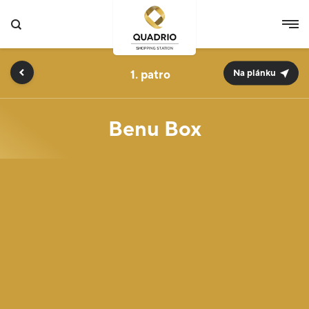
1.
Na plánku
Benu Box