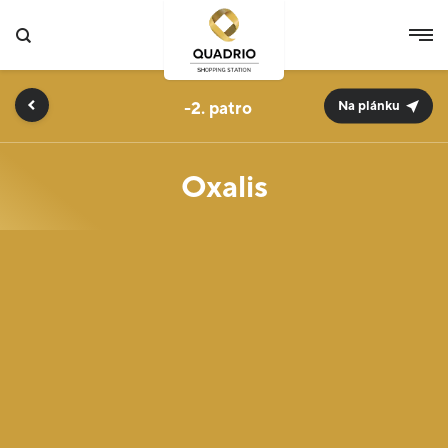
-2.
Na plánku
Oxalis