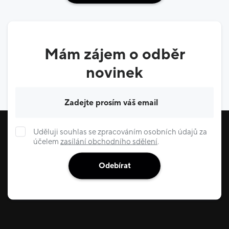
Mám zájem o odběr
novinek
Váš e-mail
Uděluji souhlas se zpracováním osobních údajů za
účelem
zasílání obchodního sdělení
.
Odebírat