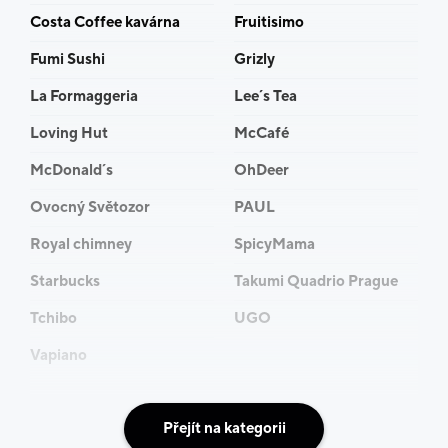
Costa Coffee kavárna
Fruitisimo
Fumi Sushi
Grizly
La Formaggeria
Lee´s Tea
Loving Hut
McCafé
McDonald´s
OhDeer
Ovocný Světozor
PAUL
Royal chimney
SpicyMama
Starbucks
Takumi Quadrio Prague
Tchibo
UGO
Vapiano
Přejít na kategorii