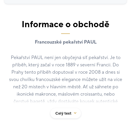
Informace o obchodě
Francouzské pekařství PAUL
Pekařství PAUL není jen obyčejná síť pekařství. Je to
příběh, který začal v roce 1889 v severní Francii. Do
Prahy tento příběh doputoval v roce 2008 a dnes si
svou chvilku francouzské elegance můžete užít na více
než 20 místech v hlavním městě. Ať už sáhnete po
ikonické makronce, máslovém croissantu, nebo
čerstvé bagetě, vždy dostáváte kousek autentické
Francie. Tým pekařství PAUL pro vás vytváří také
Celý text
pravidelné sezónní nabídky a speciality. Ať už máte
chuť na sladké dezerty nebo slané pečivo, v nákupním
centru Quadrio si vychutnáte čerstvé pečivo s kvalitní