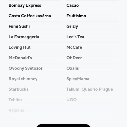
Bombay Express
Cacao
Costa Coffee kavárna
Fruitisimo
Fumi Sushi
Grizly
La Formaggeria
Lee´s Tea
Loving Hut
McCafé
McDonald´s
OhDeer
Ovocný Světozor
Oxalis
Royal chimney
SpicyMama
Starbucks
Takumi Quadrio Prague
Tchibo
UGO
Vapiano