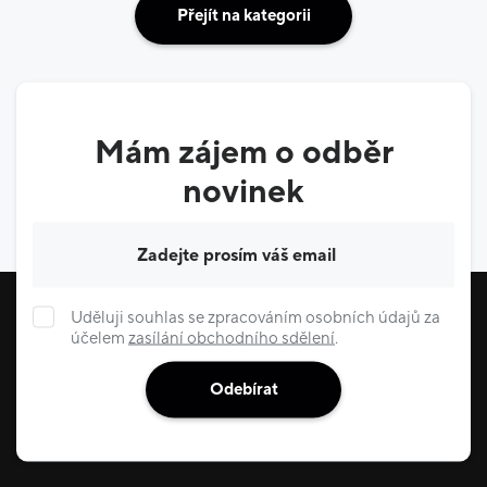
Přejít na kategorii
Mám zájem o odběr
novinek
Váš e-mail
Uděluji souhlas se zpracováním osobních údajů za
účelem
zasílání obchodního sdělení
.
Odebírat