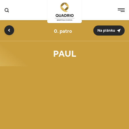
0.
Na plánku
PAUL