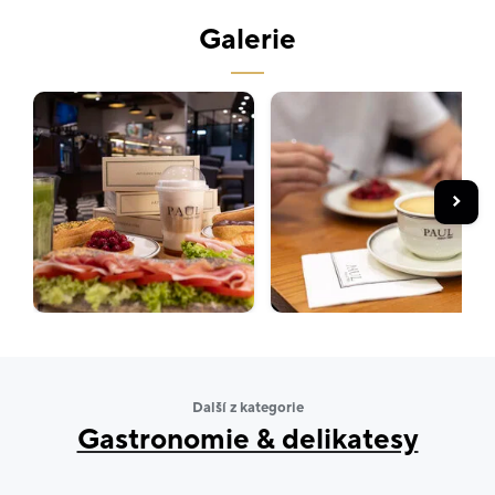
kávou v příjemném posezením, kde čas plyne
Galerie
pomaleji.
Další z kategorie
Gastronomie & delikatesy