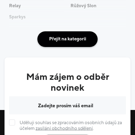
Relay
Růžový Slon
Sparkys
Přejít na kategorii
Mám zájem o odběr
novinek
Váš e-mail
Uděluji souhlas se zpracováním osobních údajů za
účelem
zasílání obchodního sdělení
.