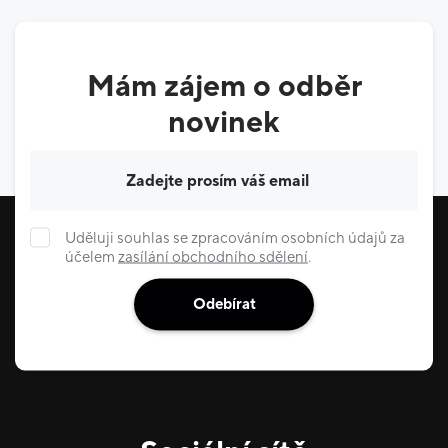
Mám zájem o odběr
novinek
Váš e-mail
Uděluji souhlas se zpracováním osobních údajů za
účelem
zasílání obchodního sdělení
.
Odebírat