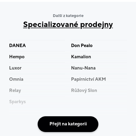
Další z kategorie
Specializované prodejny
DANEA
Don Pealo
Hempo
Kamalion
Luxor
Nanu-Nana
Omnia
Papírnictví AKM
Relay
Růžový Slon
Sparkys
Přejít na kategorii