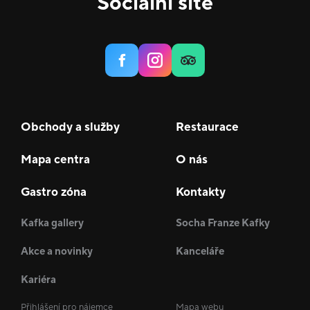
Sociální sítě
Obchody a služby
Restaurace
Mapa centra
O nás
Gastro zóna
Kontakty
Kafka gallery
Socha Franze Kafky
Akce a novinky
Kanceláře
Kariéra
Přihlášení pro nájemce
Mapa webu