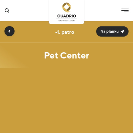
-1.
Na plánku
Pet Center