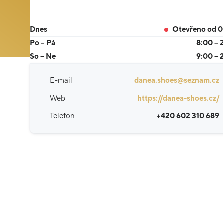
Dnes
Otevřeno od 
Po – Pá
8:00 – 
So – Ne
9:00 – 
E-mail
danea.shoes@seznam.cz
Web
https://danea-shoes.cz/
Telefon
+420 602 310 689